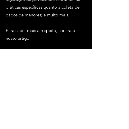
práticas específicas quanto a coleta de
dados de menores; e muito mais.
Para saber mais a respeito, confira o
nosso
artigo
.
.
STTM
Sindicato dos Trabalhadores do
Metropolitano de Lisboa
Junte-se a nós!
SINDICALIZA-TE