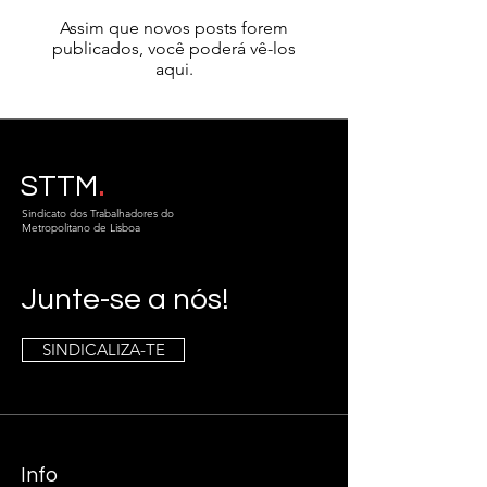
Assim que novos posts forem
publicados, você poderá vê-los
aqui.
.
STTM
Sindicato dos Trabalhadores do
Metropolitano de Lisboa
Junte-se a nós!
SINDICALIZA-TE
Info